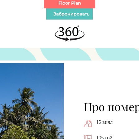
Про номе
15 вилл
105 m2