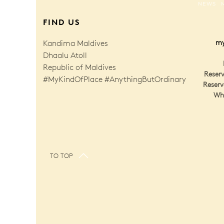
NEWS
FIND US
Kandima Maldives
my
Dhaalu Atoll
Republic of Maldives
Reserv
#MyKindOfPlace #AnythingButOrdinary
Reserv
Wh
TO TOP