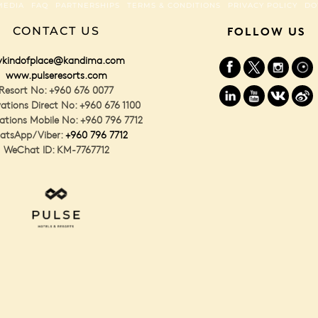
MEDIA
FAQ
PARTNERSHIPS
TERMS & CONDITIONS
PRIVACY POLICY
DO
CONTACT US
FOLLOW US
kindofplace@kandima.com
www.pulseresorts.com
Resort No: +960 676 0077
ations Direct No: +960 676 1100
ations Mobile No: +960 796 7712
atsApp/Viber:
+960 796 7712
WeChat ID: KM-7767712