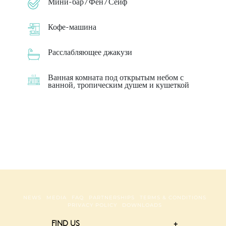
Мини-бар / Фен / Сейф
Кофе-машина
Расслабляющее джакузи
Ванная комната под открытым небом с
ванной, тропическим душем и кушеткой
NEWS
MEDIA
FAQ
PARTNERSHIPS
TERMS & CONDITIONS
PRIVACY POLICY
DOWNLOADS
FIND US