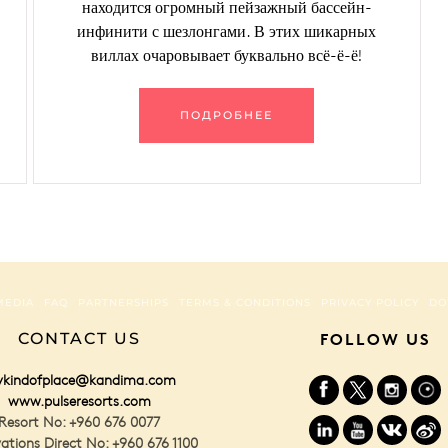
находится огромный пейзажный бассейн-
инфинити с шезлонгами. В этих шикарных
виллах очаровывает буквально всё-ё-ё!
ПОДРОБНЕЕ
MEDIA
FAQ
PARTNERSHIPS
TERMS & CONDITIONS
PRIVACY POLICY
DO
CONTACT US
FOLLOW US
kindofplace@kandima.com
www.pulseresorts.com
Resort No: +960 676 0077
ations Direct No: +960 676 1100