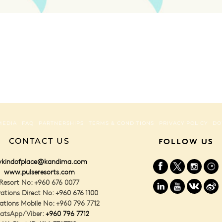
MEDIA
FAQ
PARTNERSHIPS
TERMS & CONDITIONS
PRIVACY POLICY
DO
CONTACT US
FOLLOW US
kindofplace@kandima.com
www.pulseresorts.com
Resort No: +960 676 0077
ations Direct No: +960 676 1100
ations Mobile No: +960 796 7712
atsApp/Viber:
+960 796 7712