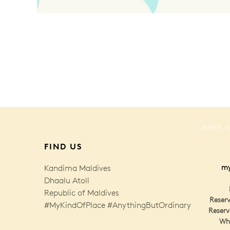
NEWS
FIND US
Kandima Maldives
my
Dhaalu Atoll
Republic of Maldives
Reserv
#MyKindOfPlace #AnythingButOrdinary
Reserv
Wh