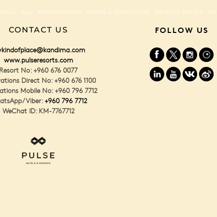
MEDIA
FAQ
PARTNERSHIPS
TERMS & CONDITIONS
PRIVACY POLICY
DO
CONTACT US
FOLLOW US
kindofplace@kandima.com
www.pulseresorts.com
Resort No: +960 676 0077
ations Direct No: +960 676 1100
ations Mobile No: +960 796 7712
atsApp/Viber:
+960 796 7712
WeChat ID: KM-7767712