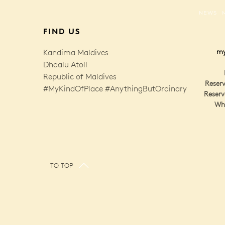
NEWS
FIND US
Kandima Maldives
my
Dhaalu Atoll
Republic of Maldives
Reserv
#MyKindOfPlace #AnythingButOrdinary
Reserv
Wh
TO TOP