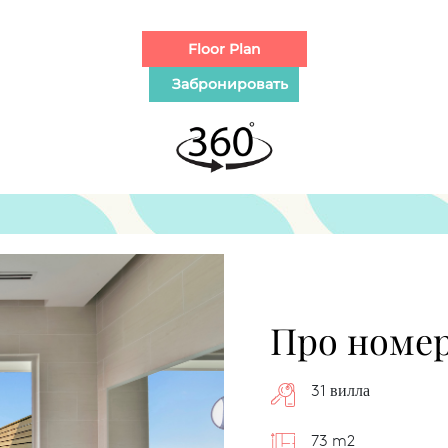
Про номе
31 вилла
73 m2