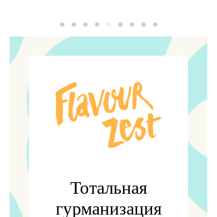
Ren Flavour2
Ren Flavour4
Ren Flavour
6
8
Ren Zest
Ren Zest5
7
5
Тотальная
гурманизация